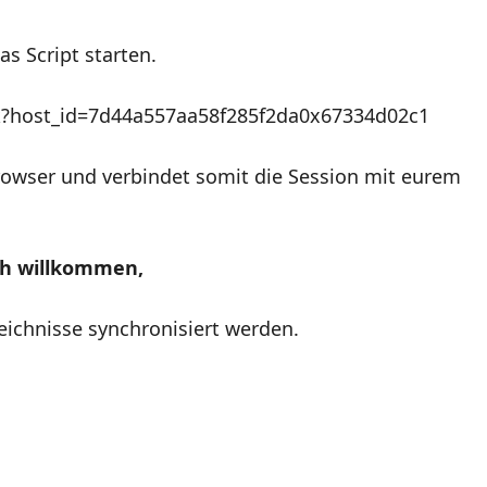
s Script starten.
ink?host_id=7d44a557aa58f285f2da0x67334d02c1
Browser und verbindet somit die Session mit eurem
ich willkommen,
ichnisse synchronisiert werden.