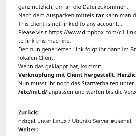
ganz nützlich, um an die Datei zukommen.
Nach dem Auspacken mittels
tar
kann man da
This client is not linked to any account…
Please visit https://www.dropbox.com/cli_l
to link this machine.
Den nun generierten Link folgt ihr dann im 
lokalen Client.
Wenn das geklappt hat, kommt:
Verknüpfung mit Client hergestellt. Herzl
Nun müsst ihr noch das Startverhalten unter
/etc/init.d/
anpassen und warten bis die Verze
B
Zurück:
nzbget unter Linux / Ubuntu Server #usenet
e
Weiter: