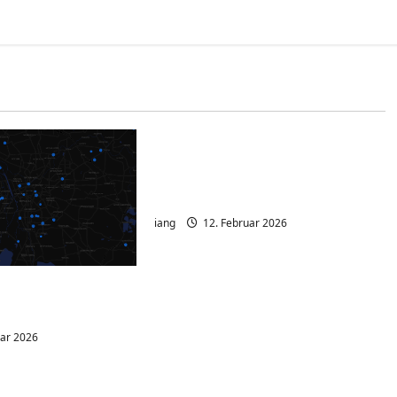
Ubuntu 20.04 Standard
Dokumentenbetrachter
druckt nicht.
iang
12. Februar 2026
nalyzer –
ichtbar machen
uar 2026