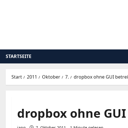
Zum
Inhalt
springen
STARTSEITE
Start
2011
Oktober
7.
dropbox ohne GUI betre
dropbox ohne GUI
iang
7. Oktober 2011
1 Minute gelesen