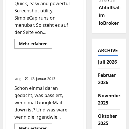
Quick, easy and powerful
Abfallkalend
Screenshot utility.
im
SimpleCap runs on
ioBroker
menubar. So steht es auf
der Seite von...
Mehr
Mehr erfahren
Informationen
ARCHIVE
über
Screenshot
Tool
Juli 2026
Mac
Got Your Back: Gmail
–
Backup
Simplecap
Februar
iang
12. Januar 2013
2026
Schon einmal daran
gedacht, was passiert,
November
wenn mal GoogleMail
2025
down ist? Und was wäre,
Oktober
wenn die irgendwie...
2025
Mehr
Mehr erfahren