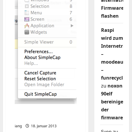
alternativer
Mac
Terminal
Firmware
nachrüsten
flashen
Raspi
wird zum
Internetradi
–
moodeaudio
–
funrecycler
zu
noxon
90elf
bereinigen
der
Screenshot Tool Mac –
firmware
Simplecap
iang
18. Januar 2013
Sven
zu