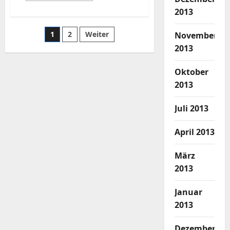
über
2013
im
Finder
versteckte
Seitennummerierung
1
2
Weiter
November
Dateien
einblenden
2013
der
Oktober
Beiträge
2013
Juli 2013
April 2013
März
2013
Januar
2013
Dezember