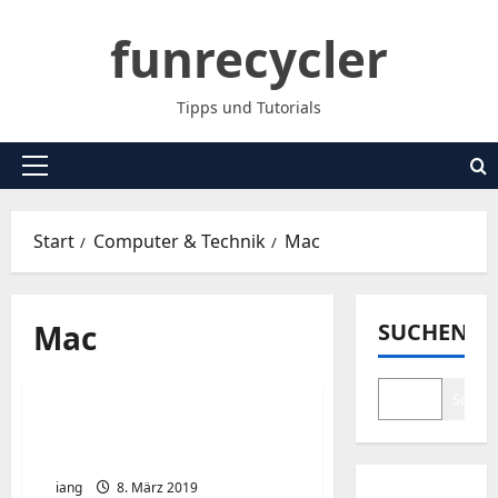
Zum
funrecycler
Inhalt
springen
Tipps und Tutorials
Primäres
Menü
Start
Computer & Technik
Mac
Mac
SUCHEN
Suche
Mac Book Air 2011 a1370
SSD aktualisieren
iang
8. März 2019