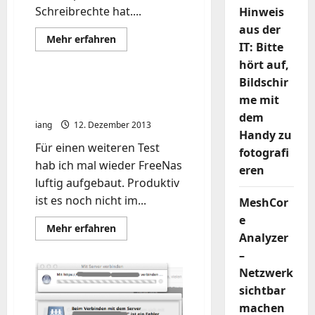
Schreibrechte hat....
Hinweis
aus der
Mehr
Mehr erfahren
IT: Bitte
Informationen
über
hört auf,
.DS_Store
auf
Bildschir
den
FreeNas 9.x.x -> kleine
Netzlaufwerken
me mit
Starthilfe.
nervt!
dem
Aus
iang
12. Dezember 2013
damit!
Handy zu
Für einen weiteren Test
fotografi
hab ich mal wieder FreeNas
eren
luftig aufgebaut. Produktiv
ist es noch nicht im...
MeshCor
e
Mehr
Mehr erfahren
Analyzer
Informationen
über
–
FreeNas
9.x.x
Netzwerk
-
>
sichtbar
kleine
Starthilfe.
machen