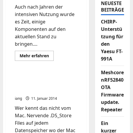
NEUESTE
Auch nach Jahren der
BEITRÄGE
intensiven Nutzung wurde
es Zeit, einige
CHIRP-
Komponenten auf den
Unterstü
aktuellen Stand zu
tzung für
bringen....
den
Yaesu FT-
Mehr
Mehr erfahren
991A
Informationen
über
Mac
Book
Meshcore
Air
.DS_Store auf den
nRF52840
2011
Netzlaufwerken nervt!
a1370
OTA
SSD
Aus damit!
aktualisieren
Firmware
iang
11. Januar 2014
update.
Wer kennt das nicht vom
Repeater
Mac. Nervende .DS_Store
Files auf jedem
Ein
Datenspeicher wo der Mac
kurzer