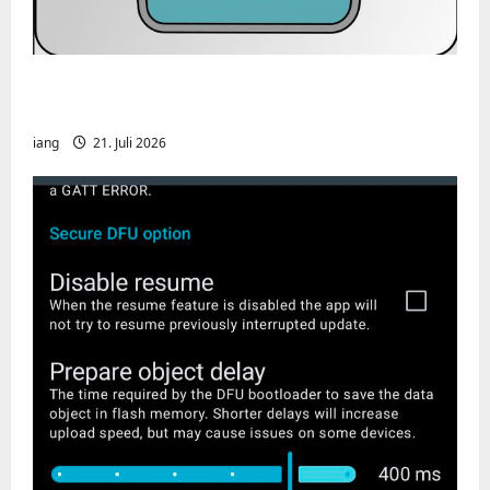
CHIRP-Unterstützung für den Yaesu FT-
991A
iang
21. Juli 2026