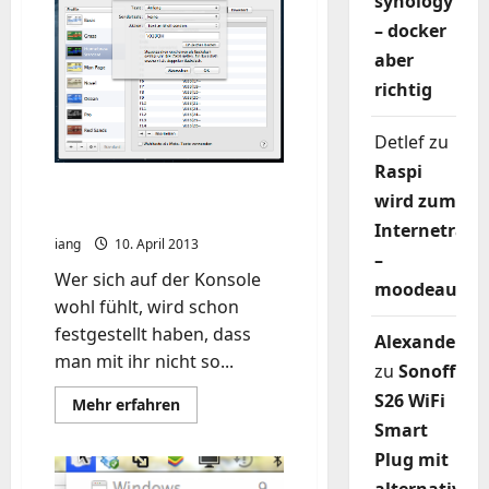
synology
nach
OSX-
– docker
Update
aber
richtig
Detlef
zu
Raspi
Page UP/DOWN im Mac
wird zum
Terminal nachrüsten
Internetradi
iang
10. April 2013
–
Wer sich auf der Konsole
moodeaudio
wohl fühlt, wird schon
festgestellt haben, dass
Alexander
man mit ihr nicht so...
zu
Sonoff
S26 WiFi
Mehr
Mehr erfahren
Informationen
Smart
über
Page
Plug mit
UP/DOWN
im