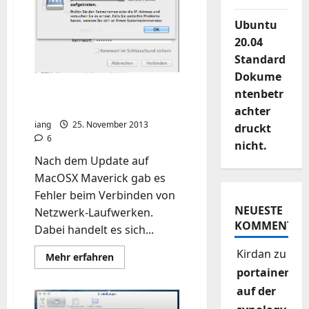
Ubuntu
20.04
Standard
Dokume
Finder WebDAV Probleme
ntenbetr
nach OSX-Update
achter
iang
25. November 2013
druckt
6
nicht.
Nach dem Update auf
MacOSX Maverick gab es
Fehler beim Verbinden von
NEUESTE
Netzwerk-Laufwerken.
KOMMENTAR
Dabei handelt es sich...
Kirdan
zu
Mehr
Mehr erfahren
Informationen
portainer
über
Finder
auf der
WebDAV
Probleme