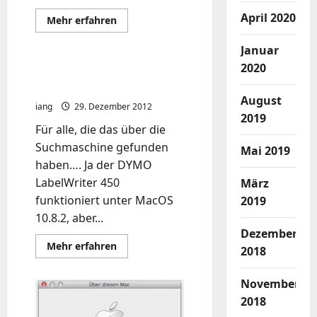
April 2020
Mehr
Mehr erfahren
Informationen
über
Xtrafinder
Januar
–
2020
die
DYMO LabelWriter 450
Finder
unter Mac [Lösung]
Erweiterung
August
iang
29. Dezember 2012
2019
Für alle, die das über die
Suchmaschine gefunden
Mai 2019
haben…. Ja der DYMO
LabelWriter 450
März
funktioniert unter MacOS
2019
10.8.2, aber...
Dezember
Mehr
Mehr erfahren
2018
Informationen
über
DYMO
November
LabelWriter
450
2018
unter
Mac