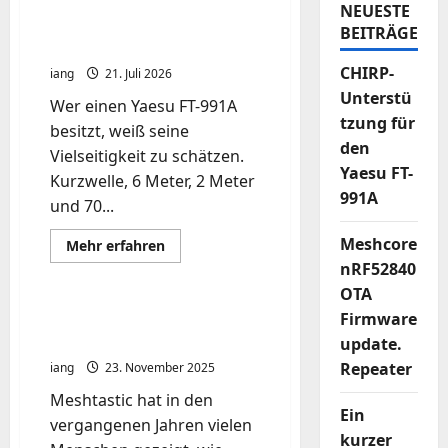
NEUESTE
CHIRP-Unterstützung für
BEITRÄGE
den Yaesu FT-991A
CHIRP-
iang
21. Juli 2026
Unterstü
Wer einen Yaesu FT-991A
tzung für
besitzt, weiß seine
den
Vielseitigkeit zu schätzen.
Yaesu FT-
Kurzwelle, 6 Meter, 2 Meter
991A
und 70...
Meshcore
Mehr
Mehr erfahren
Informationen
nRF52840
über
CHIRP-
OTA
Unterstützung
für
Firmware
Meshtastic ist tot, es lebe
den
Meshcore
update.
Yaesu
FT-
Repeater
iang
23. November 2025
991A
Meshtastic hat in den
Ein
vergangenen Jahren vielen
kurzer