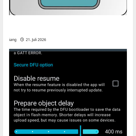
CHIRP-Unterstützung für den Yaesu FT-
991A
iang
21. Juli 2026