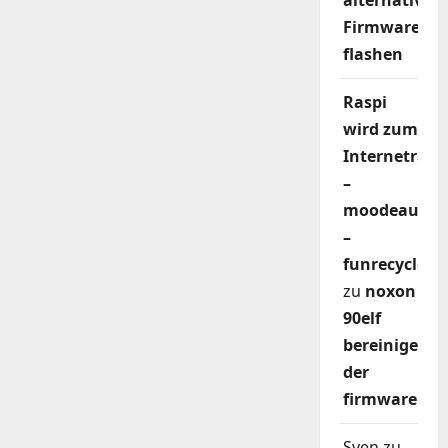
alternativer
Firmware
flashen
Raspi
wird zum
Internetradi
–
moodeaudio
–
funrecycler
zu
noxon
90elf
bereinigen
der
firmware
Sven
zu