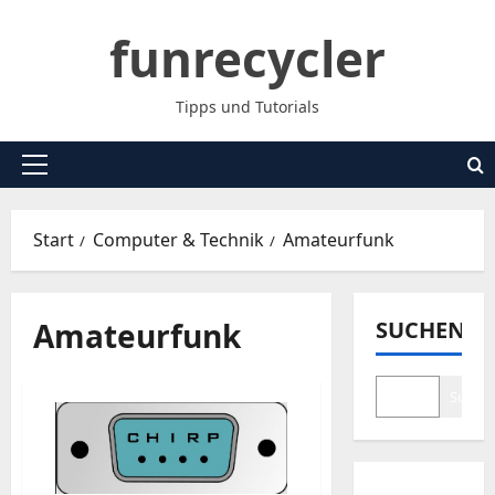
Zum
funrecycler
Inhalt
springen
Tipps und Tutorials
Primäres
Menü
Start
Computer & Technik
Amateurfunk
Amateurfunk
SUCHEN
Suche