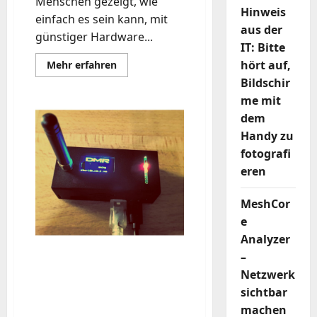
Menschen gezeigt, wie
Hinweis
einfach es sein kann, mit
aus der
günstiger Hardware...
IT: Bitte
hört auf,
Mehr
Mehr erfahren
Informationen
Bildschir
über
Meshtastic
me mit
ist
tot,
dem
es
lebe
Handy zu
Meshcore
fotografi
eren
MeshCor
e
Analyzer
–
MMDVM Open Source
Netzwerk
Multi-Mode Digital Voice
sichtbar
Modem im Brandmeister
machen
aktivieren