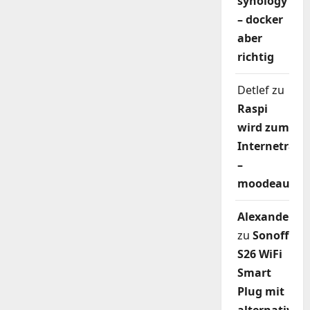
synology
– docker
aber
richtig
Detlef
zu
Raspi
wird zum
Internetradi
–
moodeaudio
Alexander
zu
Sonoff
S26 WiFi
Smart
Plug mit