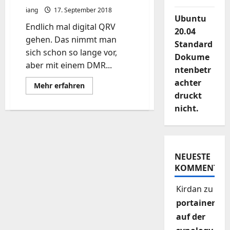
iang
17. September 2018
Ubuntu
Endlich mal digital QRV
20.04
gehen. Das nimmt man
Standard
sich schon so lange vor,
Dokume
aber mit einem DMR...
ntenbetr
achter
Mehr
Mehr erfahren
Informationen
druckt
über
MMDVM
nicht.
Open
Source
Multi-
Mode
Digital
Voice
NEUESTE
Modem
im
KOMMENTAR
Brandmeister
aktivieren
Kirdan
zu
portainer
auf der