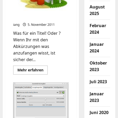
August
2025
pushbot rss via xmmp
iang
5. November 2011
Februar
2024
Was für ein Titel! Oder ?
Wenn Ihr mit den
Januar
Abkürzungen was
2024
anzufangen wisst, ist
sicher der...
Oktober
2023
Mehr
Mehr erfahren
Informationen
über
pushbot
Juli 2023
rss
via
xmmp
Januar
2023
Juni 2020