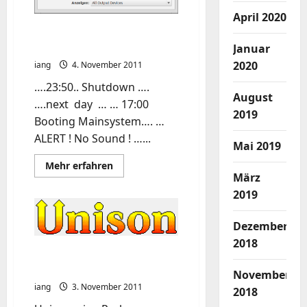
April 2020
Lubuntu Sound
wiederbeleben
Januar
2020
iang
4. November 2011
….23:50.. Shutdown ….
August
….next day … … 17:00
2019
Booting Mainsystem…. …
ALERT ! No Sound ! …...
Mai 2019
Mehr
Mehr erfahren
Informationen
März
über
2019
Lubuntu
Sound
wiederbeleben
Dezember
2018
unison für das schnelle
Backup zwischendurch
November
iang
3. November 2011
2018