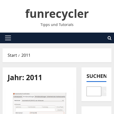
Zum
funrecycler
Inhalt
springen
Tipps und Tutorials
Primäres
Menü
Start
2011
Jahr:
2011
SUCHEN
Suche