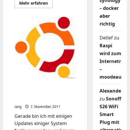
synology
Mehr
Mehr erfahren
Informationen
– docker
über
Lubuntu
aber
–
Autostart
richtig
Detlef
zu
Raspi
wird zum
Internetradi
–
moodeaudio
Ein wenig dualhead unter
Alexander
Ubuntu und Radeon HD
zu
Sonoff
ATI
S26 WiFi
iang
7. November 2011
Smart
Gerade bin ich mit einigen
Plug mit
Updates einiger System