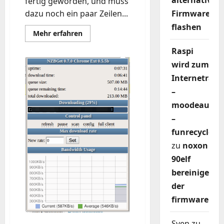
alternativer
fertig geworden, und muss
dazu noch ein paar Zeilen...
Firmware
flashen
Mehr
Mehr erfahren
Informationen
über
Raspi
Ein
wenig
wird zum
dualhead
unter
Internetradi
Ubuntu
und
–
Radeon
HD
moodeaudio
ATI
–
funrecycler
zu
noxon
90elf
bereinigen
der
firmware
Sven
zu