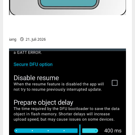
CHIRP-Unterstützung für den Yaesu FT-
991A
iang
21. Juli 2026