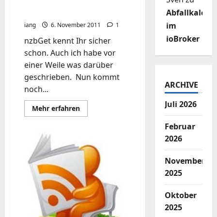
NZB-Get für Chrome
(grafisches Interface)
Abfallkalend
im
iang
6. November 2011
1
ioBroker
nzbGet kennt Ihr sicher
schon. Auch ich habe vor
einer Weile was darüber
geschrieben. Nun kommt
ARCHIVE
noch...
Juli 2026
Mehr
Mehr erfahren
Informationen
über
Februar
NZB-
Get
2026
für
Chrome
(grafisches
November
Interface)
2025
Oktober
2025