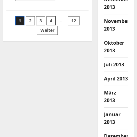
über
2013
Cyborg
R.A.T.
5
Seitennummerierung
November
1
2
3
4
…
12
mouse
under
2013
Linux
Weiter
der
–
Ubuntu
Oktober
11.10
Beiträge
2013
Juli 2013
April 2013
März
2013
Januar
2013
Dezember