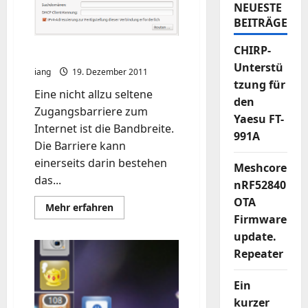
NEUESTE
BEITRÄGE
CHIRP-
Lokaler DNS-Cache
Unterstü
iang
19. Dezember 2011
tzung für
Eine nicht allzu seltene
den
Zugangsbarriere zum
Yaesu FT-
Internet ist die Bandbreite.
991A
Die Barriere kann
einerseits darin bestehen
Meshcore
das...
nRF52840
OTA
Mehr
Mehr erfahren
Informationen
Firmware
über
update.
Lokaler
DNS-
Repeater
Cache
Ein
kurzer