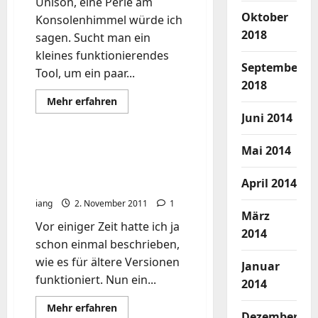
Unison, eine Perle am
Oktober
Konsolenhimmel würde ich
2018
sagen. Sucht man ein
kleines funktionierendes
September
Tool, um ein paar...
2018
Mehr
Mehr erfahren
Informationen
Juni 2014
über
unison
für
Mai 2014
das
Cyborg R.A.T. 5 mouse
schnelle
under Linux – Ubuntu
Backup
zwischendurch
April 2014
11.10
iang
2. November 2011
1
März
Vor einiger Zeit hatte ich ja
2014
schon einmal beschrieben,
wie es für ältere Versionen
Januar
funktioniert. Nun ein...
2014
Mehr
Mehr erfahren
Dezember
Informationen