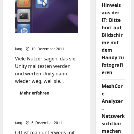
Hinweis
aus der
IT: Bitte
hört auf,
Bildschir
Unity und die Tastatur
me mit
iang
19. Dezember 2011
dem
Handy zu
Viele Nutzer sagen, das sie
fotografi
Unity mal testen werden
eren
und werfen Unity dann
wieder weg, weil sie...
MeshCor
Mehr
Mehr erfahren
e
Informationen
Analyzer
über
Unity
–
und
die
Ubuntu beschleunigen
Netzwerk
Tastatur
iang
6. Dezember 2011
sichtbar
machen
Oft ist man unterwegs mit