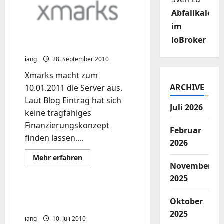
Abfallkalend
im
Xmarks Sync macht die
ioBroker
Schotten dicht !
iang
28. September 2010
Xmarks macht zum
ARCHIVE
10.01.2011 die Server aus.
Laut Blog Eintrag hat sich
Juli 2026
keine tragfähiges
Finanzierungskonzept
Februar
finden lassen....
2026
Mehr
Mehr erfahren
Informationen
November
über
2025
Xmarks
Sync
macht
Ubuntu auf dem Nexus
die
Oktober
One/Android
Schotten
dicht
2025
iang
10. Juli 2010
!