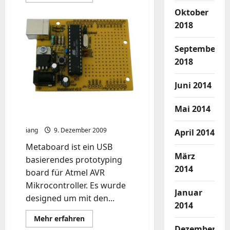
Informationen
über
Oktober
funrecycler
mod.
2018
QR-
Code
September
2018
Juni 2014
singe side Arduino als
Mai 2014
open source
iang
9. Dezember 2009
April 2014
Metaboard ist ein USB
März
basierendes prototyping
2014
board für Atmel AVR
Mikrocontroller. Es wurde
Januar
designed um mit den...
2014
Mehr
Mehr erfahren
Informationen
Dezember