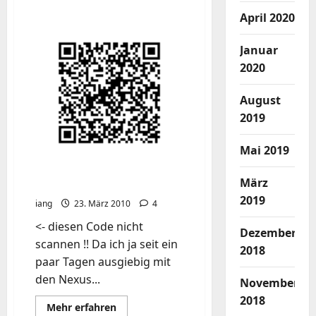
über
Aggressive
April 2020
Maneuvers
for
Autonomous
Januar
Quadrotor
Flight
2020
August
2019
Mai 2019
März
funrecycler mod. QR-Code
2019
iang
23. März 2010
4
<- diesen Code nicht
Dezember
scannen !! Da ich ja seit ein
2018
paar Tagen ausgiebig mit
den Nexus...
November
2018
Mehr
Mehr erfahren