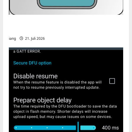
CHIRP-Unterstützung für den Yaesu FT-
991A
iang
21. Juli 2026