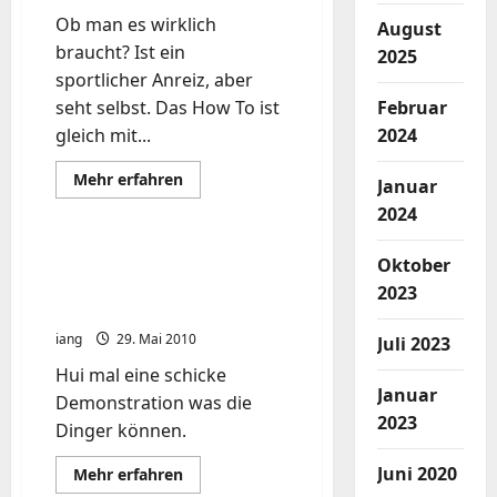
Ob man es wirklich
August
braucht? Ist ein
2025
sportlicher Anreiz, aber
seht selbst. Das How To ist
Februar
gleich mit...
2024
Mehr
Mehr erfahren
Januar
Informationen
über
2024
Ubuntu
auf
dem
Aggressive Maneuvers for
Oktober
Nexus
Autonomous Quadrotor
One/Android
2023
Flight
iang
29. Mai 2010
Juli 2023
Hui mal eine schicke
Januar
Demonstration was die
2023
Dinger können.
Juni 2020
Mehr
Mehr erfahren
Informationen