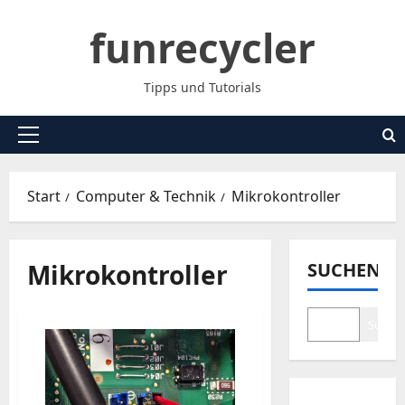
Zum
funrecycler
Inhalt
springen
Tipps und Tutorials
Primäres
Menü
Start
Computer & Technik
Mikrokontroller
Mikrokontroller
SUCHEN
Suche