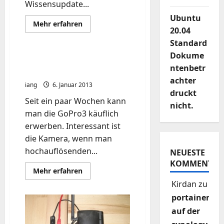
Wissensupdate...
Ubuntu
Mehr
Mehr erfahren
20.04
Informationen
über
Standard
Koptercast
0.6.
Dokume
fpv
GoPro3 Live Feed out
online
ntenbetr
Cable USB DIY
achter
iang
6. Januar 2013
druckt
Seit ein paar Wochen kann
nicht.
man die GoPro3 käuflich
erwerben. Interessant ist
die Kamera, wenn man
hochauflösenden...
NEUESTE
KOMMENTAR
Mehr
Mehr erfahren
Informationen
Kirdan
zu
über
GoPro3
portainer
Live
Feed
auf der
out
Cable