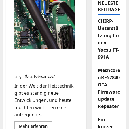
NEUESTE
BEITRÄGE
CHIRP-
Unterstü
tzung für
den
Yaesu FT-
Optimierung der DAIKIN
991A
Altherma 3 R ECH2O mit
ESPAltherma
Meshcore
iang
5. Februar 2024
nRF52840
OTA
In der Welt der Heiztechnik
Firmware
gibt es ständig neue
update.
Entwicklungen, und heute
Repeater
möchten wir Ihnen eine
aufregende...
Ein
Mehr
Mehr erfahren
kurzer