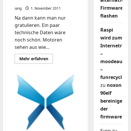
alternativer
multicopter (HD 720p)
Firmware
iang
1. November 2011
flashen
Na dann kann man nur
gratulieren. Ein paar
Raspi
technische Daten wäre
wird zum
noch schön. Motoren
Internetradi
sehen aus wie...
–
Mehr
Mehr erfahren
moodeaudio
Informationen
über
–
World's
first
funrecycler
manned
flight
zu
noxon
with
an
90elf
electric
multicopter
bereinigen
(HD
720p)
der
firmware
Sven
zu