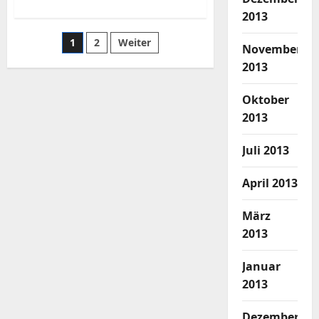
über
singe
2013
side
Arduino
Seitennummerierung
1
2
Weiter
als
November
open
source
2013
der
Beiträge
Oktober
2013
Juli 2013
April 2013
März
2013
Januar
2013
Dezember