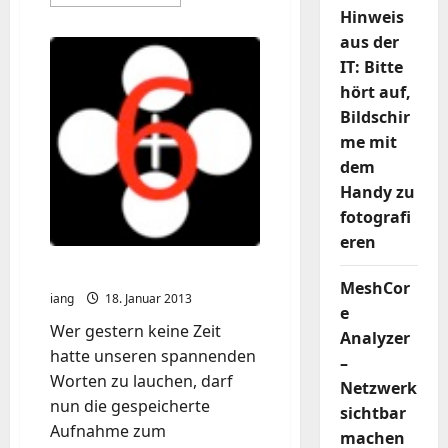
Informationen
Hinweis
über
Optimierung
aus der
der
DAIKIN
IT: Bitte
Altherma
3
hört auf,
R
ECH2O
Bildschir
mit
me mit
ESPAltherma
dem
Handy zu
fotografi
eren
Koptercast 0.6. fpv online
MeshCor
iang
18. Januar 2013
e
Wer gestern keine Zeit
Analyzer
hatte unseren spannenden
–
Worten zu lauchen, darf
Netzwerk
nun die gespeicherte
sichtbar
Aufnahme zum
machen