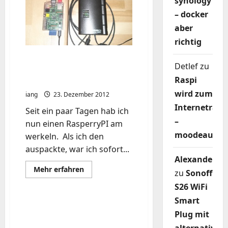
synology
USB
DIY
– docker
aber
richtig
RasperryPI als
Detlef
zu
Wetterdatensammler
Raspi
wview
wird zum
iang
23. Dezember 2012
Internetradi
Seit ein paar Tagen hab ich
–
nun einen RasperryPI am
moodeaudio
werkeln. Als ich den
auspackte, war ich sofort...
Alexander
Mehr
Mehr erfahren
zu
Sonoff
Informationen
über
S26 WiFi
RasperryPI
als
Smart
Wetterdatensammler
World's first manned
wview
Plug mit
flight with an electric