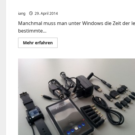
Linux 'touch' unter Windows im Kampf mit Profi
iang
29. April 2014
Manchmal muss man unter Windows die Zeit der letzt
bestimmte...
Mehr
Mehr erfahren
Informationen
über
Linux
'touch'
unter
Windows
im
Kampf
mit
Profilen