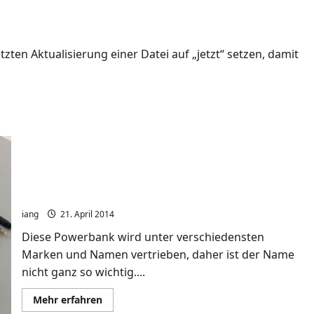
len
en Aktualisierung einer Datei auf „jetzt“ setzen, damit
XTPower MP-10000 Powerbank – mobiles externes
USB Akku Ladegerät mit 10000mAh
iang
21. April 2014
Diese Powerbank wird unter verschiedensten
Marken und Namen vertrieben, daher ist der Name
nicht ganz so wichtig....
Mehr
Mehr erfahren
Informationen