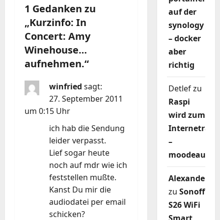
a
1 Gedanken zu
auf der
g
„
Kurzinfo: In
synology
Concert: Amy
– docker
s
Winehouse…
aber
n
aufnehmen.
“
richtig
a
winfried
sagt:
Detlef
zu
27. September 2011
v
Raspi
um 0:15 Uhr
wird zum
i
Internetradi
ich hab die Sendung
leider verpasst.
–
g
Lief sogar heute
moodeaudio
a
noch auf mdr wie ich
feststellen mußte.
Alexander
t
Kanst Du mir die
zu
Sonoff
audiodatei per email
i
S26 WiFi
schicken?
Smart