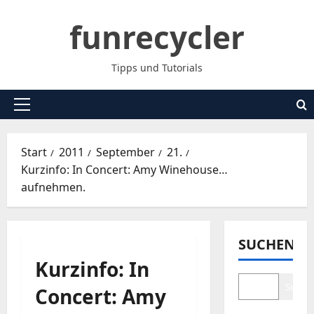
Zum
funrecycler
Inhalt
springen
Tipps und Tutorials
Primäres
Menü
Start
2011
September
21.
Kurzinfo: In Concert: Amy Winehouse…
aufnehmen.
SUCHEN
Kurzinfo: In
Suche
Concert: Amy