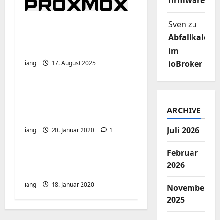
firmware
Proxmox VE 8 auf 9
Sven
zu
aktualisieren – Schritt
Abfallkalend
für Schritt
im
ioBroker
iang
17. August 2025
portainer auf der
synology – docker aber
ARCHIVE
richtig
Juli 2026
iang
20. Januar 2020
1
Februar
screenshot tool –
2026
deepin-screenshot
iang
18. Januar 2020
November
2025