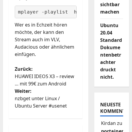
sichtbar
machen
﻿mplayer -playlist  http://www.dradio.d
Wer es in Echzeit hören
Ubuntu
möchte, der kann den
20.04
Stream auch im VLV,
Standard
Audacious oder ähnlichem
Dokume
einfügen.
ntenbetr
achter
B
Zurück:
druckt
HUAWEI IDEOS X3 – review
nicht.
e
… mit 99€ zum Android
Weiter:
i
nzbget unter Linux /
NEUESTE
t
Ubuntu Server #usenet
KOMMENTAR
r
Kirdan
zu
portainer