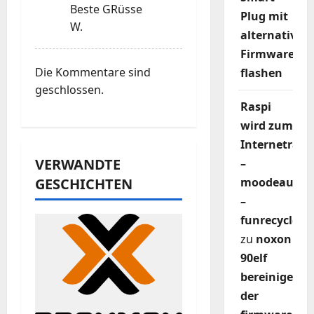
o
Beste GRüsse
Plug mit
W.
alternativer
n
Firmware
Die Kommentare sind
flashen
geschlossen.
Raspi
wird zum
Internetradi
VERWANDTE
–
moodeaudio
GESCHICHTEN
–
funrecycler
zu
noxon
90elf
bereinigen
der