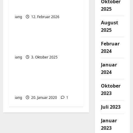
Unifi Cloud Key –
Oktober
i
Passwort Problem
2025
iang
12. Februar 2026
g
August
2025
a
Firefox: Neue Tabs
direkt neben dem
t
Februar
aktuellen öffnen
2024
i
iang
3. Oktober 2025
Januar
o
2024
portainer auf der
n
synology – docker aber
Oktober
richtig
2023
iang
20. Januar 2020
1
Juli 2023
Januar
2023