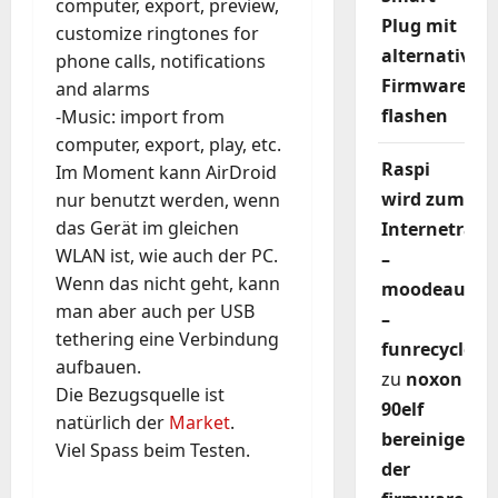
computer, export, preview,
Plug mit
customize ringtones for
alternativer
phone calls, notifications
Firmware
and alarms
flashen
-Music: import from
computer, export, play, etc.
Raspi
Im Moment kann AirDroid
wird zum
nur benutzt werden, wenn
das Gerät im gleichen
Internetradi
WLAN ist, wie auch der PC.
–
Wenn das nicht geht, kann
moodeaudio
man aber auch per USB
–
tethering eine Verbindung
funrecycler
aufbauen.
zu
noxon
Die Bezugsquelle ist
90elf
natürlich der
Market
.
bereinigen
Viel Spass beim Testen.
der