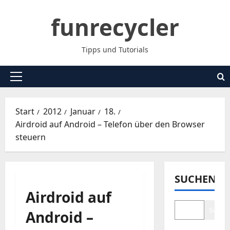
Zum
funrecycler
Inhalt
springen
Tipps und Tutorials
Primäres
Menü
Start
2012
Januar
18.
Airdroid auf Android – Telefon über den Browser
steuern
SUCHEN
Airdroid auf
Suche
Android –