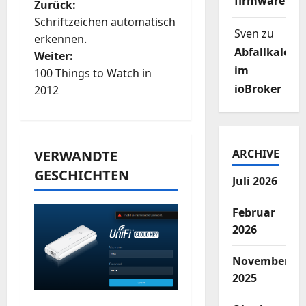
firmware
B
Zurück:
Schriftzeichen automatisch
e
Sven
zu
erkennen.
Abfallkalend
Weiter:
i
im
100 Things to Watch in
ioBroker
t
2012
r
a
ARCHIVE
VERWANDTE
GESCHICHTEN
g
Juli 2026
s
Februar
2026
n
November
a
2025
v