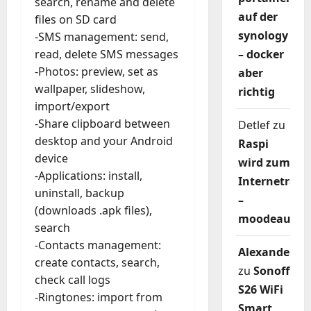
search, rename and delete
auf der
files on SD card
synology
-SMS management: send,
– docker
read, delete SMS messages
-Photos: preview, set as
aber
wallpaper, slideshow,
richtig
import/export
-Share clipboard between
Detlef
zu
desktop and your Android
Raspi
device
wird zum
-Applications: install,
Internetradi
uninstall, backup
–
(downloads .apk files),
moodeaudio
search
-Contacts management:
Alexander
create contacts, search,
zu
Sonoff
check call logs
S26 WiFi
-Ringtones: import from
Smart