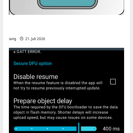
CHIRP-Unterstützung für den Yaesu FT-
991A
iang
21. Juli 2026