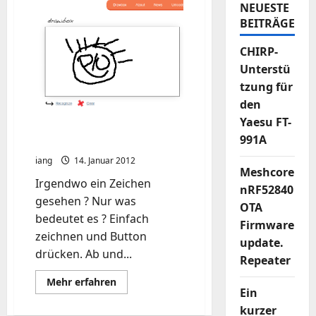
NEUESTE
BEITRÄGE
CHIRP-
Unterstü
tzung für
den
Yaesu FT-
Schriftzeichen
991A
automatisch erkennen.
iang
14. Januar 2012
Meshcore
Irgendwo ein Zeichen
nRF52840
gesehen ? Nur was
OTA
bedeutet es ? Einfach
Firmware
zeichnen und Button
update.
drücken. Ab und...
Repeater
Mehr
Mehr erfahren
Informationen
Ein
über
kurzer
Schriftzeichen