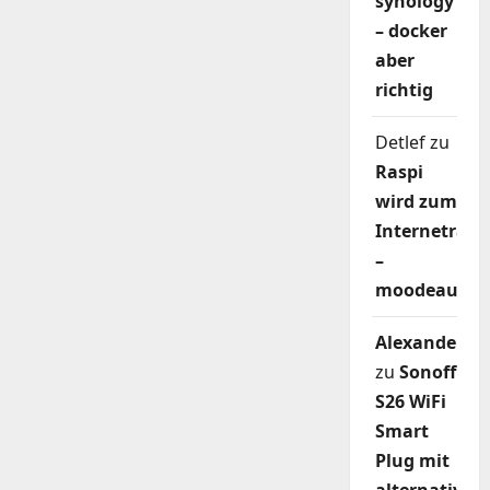
synology
– docker
aber
richtig
Detlef
zu
Raspi
wird zum
Internetradi
–
moodeaudio
Alexander
zu
Sonoff
S26 WiFi
Smart
Plug mit