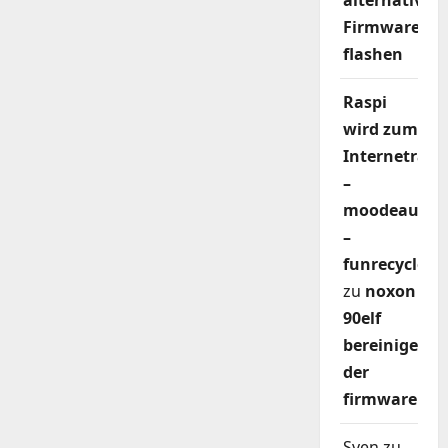
alternativer
Firmware
flashen
Raspi
wird zum
Internetradi
–
moodeaudio
–
funrecycler
zu
noxon
90elf
bereinigen
der
firmware
Sven
zu