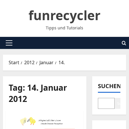
Zum
funrecycler
Inhalt
springen
Tipps und Tutorials
Primäres
Menü
Start
2012
Januar
14.
Tag:
14. Januar
SUCHEN
2012
Suche