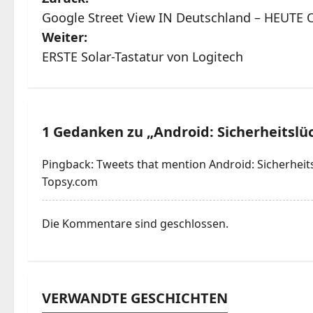
B
Google Street View IN Deutschland – HEUTE 
e
Weiter:
i
ERSTE Solar-Tastatur von Logitech
t
r
1 Gedanken zu „
Android: Sicherheitsl
a
Pingback:
Tweets that mention Android: Sicherheit
g
Topsy.com
s
Die Kommentare sind geschlossen.
n
a
v
VERWANDTE GESCHICHTEN