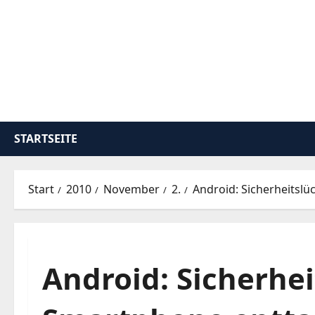
Zum
Inhalt
springen
STARTSEITE
Start
2010
November
2.
Android: Sicherheitsl
Android: Sicherhe