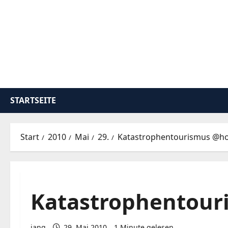
Zum
Inhalt
springen
STARTSEITE
Start
2010
Mai
29.
Katastrophentourismus @h
Katastrophentou
iang
29. Mai 2010
1 Minute gelesen