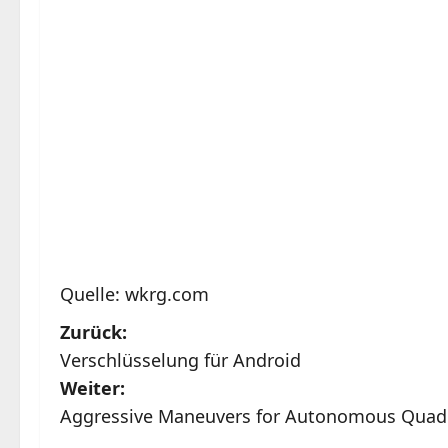
Quelle:
wkrg.com
B
Zurück:
Verschlüsselung für Android
e
Weiter:
i
Aggressive Maneuvers for Autonomous Quadr