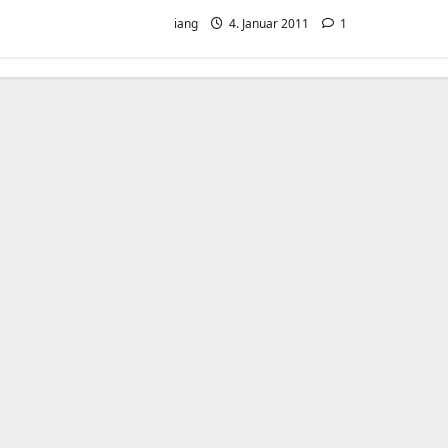
iang
4. Januar 2011
1