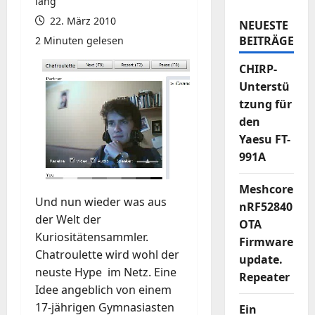
iang
22. März 2010
NEUESTE
BEITRÄGE
2 Minuten gelesen
CHIRP-
Unterstü
tzung für
den
Yaesu FT-
991A
Meshcore
Und nun wieder was aus
nRF52840
der Welt der
OTA
Kuriositätensammler.
Firmware
Chatroulette wird wohl der
update.
neuste Hype im Netz. Eine
Repeater
Idee angeblich von einem
17-jährigen Gymnasiasten
Ein