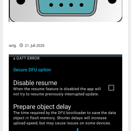
CHIRP-Unterstützung für den Yaesu FT-
991A
iang
21. Juli 2026