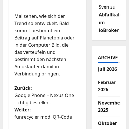
Sven
zu
Abfallkalend
Mal sehen, wie sich der
im
Trend so entwickelt. Bald
ioBroker
kommt bestimmt ein
Beitrag auf Planetopia oder
in der Computer Bild, die
das verteufeln und
ARCHIVE
bestimmt den nächsten
Amokläufer damit in
Juli 2026
Verbindung bringen.
Februar
B
Zurück:
2026
Google Phone – Nexus One
e
richtig bestellen.
November
Weiter:
2025
i
funrecycler mod. QR-Code
Oktober
t