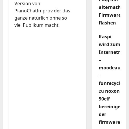
Version von
alternativer
PianoChatImprov der das
Firmware
ganze natürlich ohne so
flashen
viel Publikum macht.
Raspi
wird zum
Internetradi
–
moodeaudio
–
funrecycler
zu
noxon
90elf
bereinigen
der
firmware