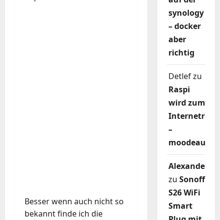
synology
– docker
aber
richtig
Detlef
zu
Raspi
wird zum
Internetradi
–
moodeaudio
Alexander
zu
Sonoff
S26 WiFi
Besser wenn auch nicht so
Smart
bekannt finde ich die
Plug mit