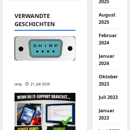
2025
r
August
VERWANDTE
a
2025
GESCHICHTEN
g
Februar
2024
s
n
Januar
2024
a
CHIRP-Unterstützung
für den Yaesu FT-991A
Oktober
v
2023
iang
21. Juli 2026
i
Juli 2023
g
Januar
a
2023