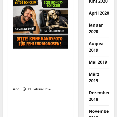
t
Juni 2020
i
April 2020
o
Januar
2020
n
August
2019
Ein kurzer Hinweis aus
der IT: Bitte hört auf,
Mai 2019
Bildschirme mit dem
März
Handy zu
2019
fotografieren
iang
13. Februar 2026
Dezember
2018
Firefox: Neue Tabs
direkt neben dem
November