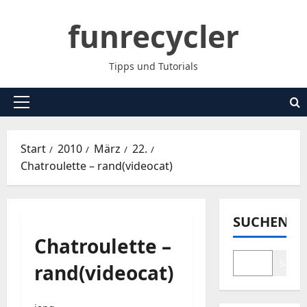
Zum
funrecycler
Inhalt
springen
Tipps und Tutorials
Primäres
Menü
Start
2010
März
22.
Chatroulette – rand(videocat)
SUCHEN
Chatroulette –
Suche
rand(videocat)