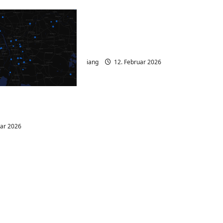
Ubuntu 20.04 Standard
Dokumentenbetrachter
druckt nicht.
iang
12. Februar 2026
nalyzer –
ichtbar machen
uar 2026