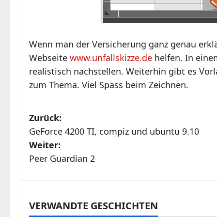
Wenn man der Versicherung ganz genau erkläre
Webseite
www.unfallskizze.de
helfen. In eine
realistisch nachstellen. Weiterhin gibt es Vor
zum Thema. Viel Spass beim Zeichnen.
B
Zurück:
GeForce 4200 TI, compiz und ubuntu 9.10
e
Weiter:
i
Peer Guardian 2
t
r
VERWANDTE GESCHICHTEN