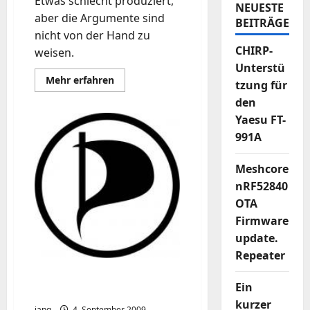
Etwas schlecht produziert,
NEUESTE
aber die Argumente sind
BEITRÄGE
nicht von der Hand zu
CHIRP-
weisen.
Unterstü
Mehr
Mehr erfahren
tzung für
Informationen
über
den
Wir
wählen
Yaesu FT-
Piraten
991A
?
Meshcore
nRF52840
OTA
Firmware
update.
Repeater
Piratenpartei
Ein
Wahlwerbespots im TV
kurzer
iang
4. September 2009