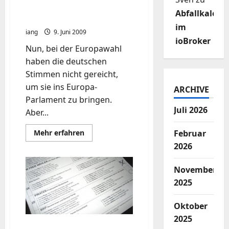
Kampf um die
Abfallkalend
Wahlzulassung
im
iang
9. Juni 2009
ioBroker
Nun, bei der Europawahl
haben die deutschen
Stimmen nicht gereicht,
um sie ins Europa-
ARCHIVE
Parlament zu bringen.
Juli 2026
Aber...
Mehr
Mehr erfahren
Februar
Informationen
2026
über
Kampf
um
die
November
Wahlzulassung
2025
Oktober
2025
Europa wählt Piraten ?