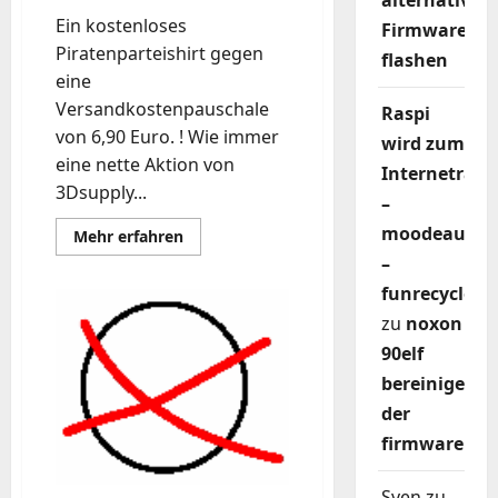
alternativer
Ein kostenloses
Firmware
Piratenparteishirt gegen
flashen
eine
Versandkostenpauschale
Raspi
von 6,90 Euro. ! Wie immer
wird zum
eine nette Aktion von
Internetradi
3Dsupply...
–
moodeaudio
Mehr
Mehr erfahren
Informationen
–
über
T-
funrecycler
Shirt
für
zu
noxon
low
—
90elf
aktion
—
bereinigen
der
firmware
Sven
zu