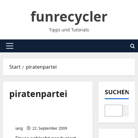
Zum
funrecycler
Inhalt
springen
Tipps und Tutorials
Primäres
Menü
Start
piratenpartei
piratenpartei
SUCHEN
Suche
Wir wählen Piraten ?
iang
22. September 2009