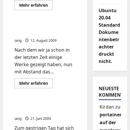
Mehr
Mehr erfahren
Informationen
Ubuntu
über
Die
20.04
Piratenpartei
Standard
ist
Neuer Werbespot der
eine
Dokume
Piratenpartei nun online
Konkurrenz
für
ntenbetr
iang
12. August 2009
uns
achter
Nach dem wir ja schon in
druckt
der letzten Zeit einige
nicht.
Werke gezeigt haben, nun
mit Abstand das...
Mehr
Mehr erfahren
Informationen
NEUESTE
über
KOMMENTAR
Neuer
Werbespot
der
Jörg Tauss von der SPD
Kirdan
zu
Piratenpartei
zur Piratenpartei
nun
portainer
online
iang
21. Juni 2009
auf der
Zum gestrigen Tag hat sich