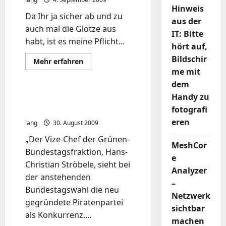
Hinweis
Da Ihr ja sicher ab und zu
aus der
auch mal die Glotze aus
IT: Bitte
habt, ist es meine Pflicht...
hört auf,
Bildschir
Mehr
Mehr erfahren
Informationen
me mit
über
Piratenpartei
dem
Wahlwerbespots
im
Handy zu
Die Piratenpartei ist eine
TV
Konkurrenz für uns
fotografi
eren
iang
30. August 2009
„Der Vize-Chef der Grünen-
MeshCor
Bundestagsfraktion, Hans-
e
Christian Ströbele, sieht bei
Analyzer
der anstehenden
–
Bundestagswahl die neu
Netzwerk
gegründete Piratenpartei
sichtbar
als Konkurrenz....
machen