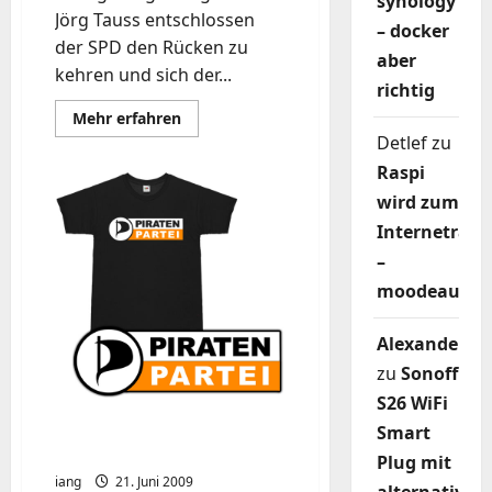
synology
Jörg Tauss entschlossen
– docker
der SPD den Rücken zu
aber
kehren und sich der...
richtig
Mehr
Mehr erfahren
Informationen
Detlef
zu
über
Jörg
Raspi
Tauss
von
wird zum
der
SPD
Internetradi
zur
Piratenpartei
–
moodeaudio
Alexander
zu
Sonoff
S26 WiFi
T-Shirt für low — aktion
Smart
—
Plug mit
iang
21. Juni 2009