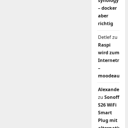
synology
– docker
aber
richtig
Detlef
zu
Raspi
wird zum
Internetradi
–
moodeaudio
Alexander
zu
Sonoff
S26 WiFi
Smart
Plug mit