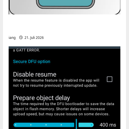
CHIRP-Unterstützung für den Yaesu FT-
991A
iang
21. Juli 2026