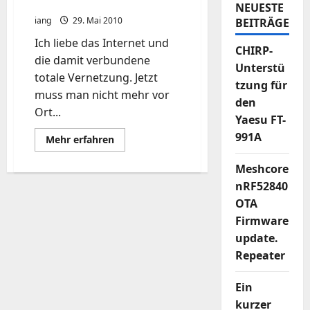
@home
NEUESTE
iang
29. Mai 2010
BEITRÄGE
Ich liebe das Internet und
CHIRP-
die damit verbundene
Unterstü
totale Vernetzung. Jetzt
tzung für
muss man nicht mehr vor
den
Ort...
Yaesu FT-
991A
Mehr
Mehr erfahren
Informationen
über
Katastrophentourismus
Meshcore
@home
nRF52840
OTA
Firmware
update.
Repeater
Ein
kurzer