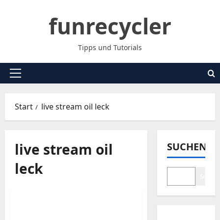
Zum
funrecycler
Inhalt
springen
Tipps und Tutorials
Primäres
Menü
Start
live stream oil leck
live stream oil
SUCHEN
leck
Suche
Katastrophentourismus