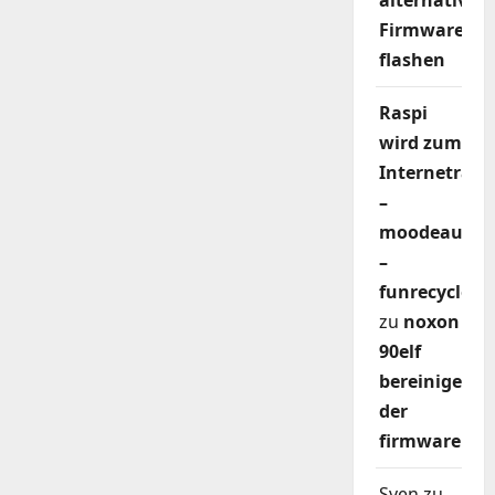
alternativer
Firmware
flashen
Raspi
wird zum
Internetradi
–
moodeaudio
–
funrecycler
zu
noxon
90elf
bereinigen
der
firmware
Sven
zu