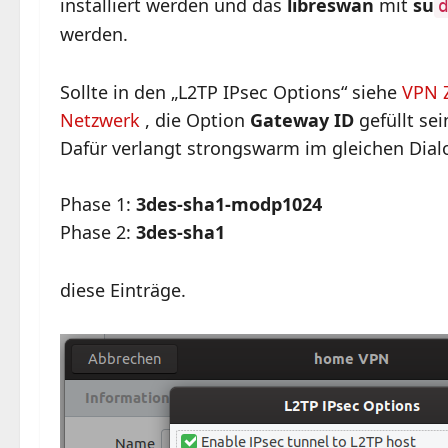
installiert werden und das
libreswan
mit
su
werden.
Sollte in den „L2TP IPsec Options“ siehe
VPN 
Netzwerk
, die Option
Gateway ID
gefüllt se
Dafür verlangt strongswarm im gleichen Dial
Phase 1:
3des-sha1-modp1024
Phase 2:
3des-sha1
diese Einträge.