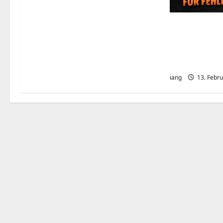
Ein kurzer 
IT: Bitte hör
Bildschirm
zu fotograf
iang
13. Febr