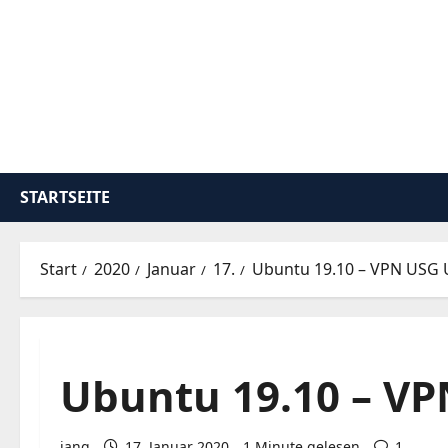
Zum
Inhalt
springen
STARTSEITE
Start
2020
Januar
17.
Ubuntu 19.10 – VPN USG 
Ubuntu 19.10 – VP
iang
17. Januar 2020
1 Minute gelesen
1