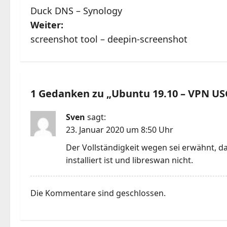
Duck DNS – Synology
e
Weiter:
i
screenshot tool – deepin-screenshot
t
r
1 Gedanken zu „
Ubuntu 19.10 – VPN US
a
Sven
sagt:
g
23. Januar 2020 um 8:50 Uhr
s
Der Vollständigkeit wegen sei erwähnt, d
installiert ist und libreswan nicht.
n
a
Die Kommentare sind geschlossen.
v