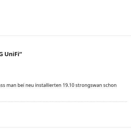
G UniFi
“
ass man bei neu installierten 19.10 strongswan schon