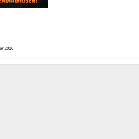
Hinweis aus der
t auf,
e mit dem Handy
ieren
uar 2026