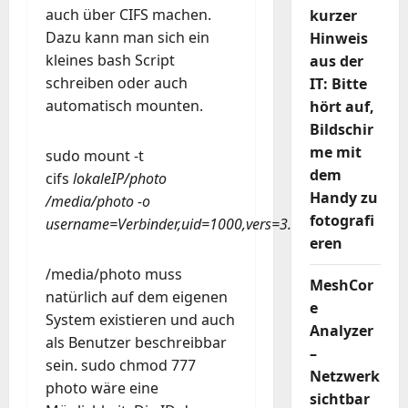
auch über CIFS machen.
kurzer
Dazu kann man sich ein
Hinweis
kleines bash Script
aus der
schreiben oder auch
IT: Bitte
automatisch mounten.
hört auf,
Bildschir
me mit
sudo mount -t
dem
cifs
lokaleIP/photo
Handy zu
/media/photo -o
fotografi
username=Verbinder,uid=1000,vers=3.0
eren
/media/photo muss
MeshCor
natürlich auf dem eigenen
e
System existieren und auch
Analyzer
als Benutzer beschreibbar
–
sein. sudo chmod 777
Netzwerk
photo wäre eine
sichtbar