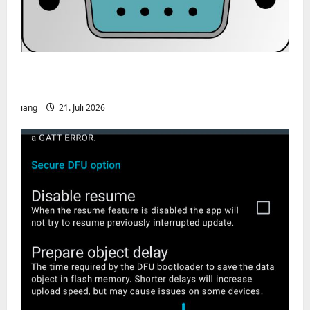
CHIRP-Unterstützung für den Yaesu FT-
991A
iang
21. Juli 2026