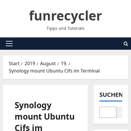
Zum
funrecycler
Inhalt
springen
Tipps und Tutorials
Primäres
Menü
Start
2019
August
19.
Synology mount Ubuntu Cifs im Terminal
SUCHEN
Synology
Suche
mount Ubuntu
Cifs im