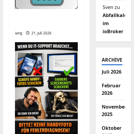
a
Sven
zu
v
Abfallkalend
CHIRP-Unterstützung
im
für den Yaesu FT-991A
i
ioBroker
iang
21. Juli 2026
g
a
ARCHIVE
t
Juli 2026
i
Februar
o
2026
n
November
2025
Oktober