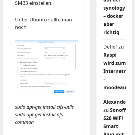
SMB3 einstellen.
synology
– docker
Unter Ubuntu sollte man
aber
noch
richtig
Detlef
zu
Raspi
wird zum
Internetradi
–
moodeaudio
Alexander
sudo apt-get install cifs-utils
zu
Sonoff
sudo apt-get install nfs-
S26 WiFi
common
Smart
Plug mit