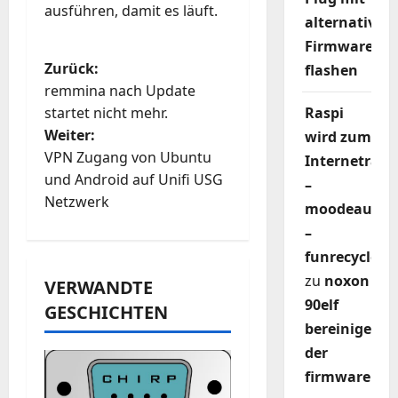
ausführen, damit es läuft.
alternativer
Firmware
B
Zurück:
flashen
remmina nach Update
e
Raspi
startet nicht mehr.
Weiter:
wird zum
i
VPN Zugang von Ubuntu
Internetradi
t
und Android auf Unifi USG
–
Netzwerk
moodeaudio
r
–
a
funrecycler
zu
noxon
VERWANDTE
g
90elf
GESCHICHTEN
s
bereinigen
der
n
firmware