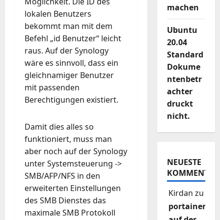
Möglichkeit. Die ID des
machen
lokalen Benutzers
bekommt man mit dem
Ubuntu
Befehl „id Benutzer“ leicht
20.04
raus. Auf der Synology
Standard
wäre es sinnvoll, dass ein
Dokume
gleichnamiger Benutzer
ntenbetr
mit passenden
achter
Berechtigungen existiert.
druckt
nicht.
Damit dies alles so
funktioniert, muss man
aber noch auf der Synology
NEUESTE
unter Systemsteuerung ->
KOMMENTAR
SMB/AFP/NFS in den
erweiterten Einstellungen
Kirdan
zu
des SMB Dienstes das
portainer
maximale SMB Protokoll
auf der