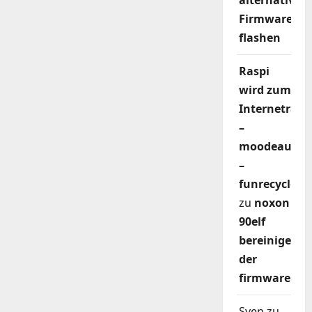
alternativer
Firmware
flashen
Raspi
wird zum
Internetradi
–
moodeaudio
–
funrecycler
zu
noxon
90elf
bereinigen
der
firmware
Sven
zu