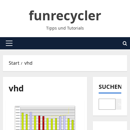
Zum
funrecycler
Inhalt
springen
Tipps und Tutorials
Primäres
Menü
Start
vhd
vhd
SUCHEN
Suche