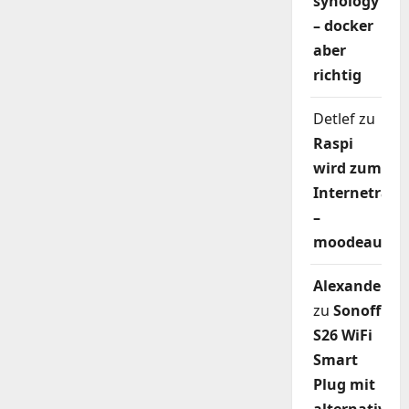
synology
– docker
aber
richtig
Detlef
zu
Raspi
wird zum
Internetradi
–
moodeaudio
Alexander
zu
Sonoff
S26 WiFi
Smart
Plug mit