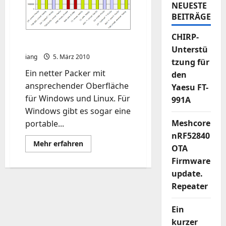
NEUESTE
BEITRÄGE
CHIRP-
peazip unter ubuntu
Unterstü
iang
5. März 2010
tzung für
Ein netter Packer mit
den
ansprechender Oberfläche
Yaesu FT-
für Windows und Linux. Für
991A
Windows gibt es sogar eine
Meshcore
portable...
nRF52840
Mehr
Mehr erfahren
OTA
Informationen
über
Firmware
peazip
unter
update.
ubuntu
Repeater
Ein
kurzer