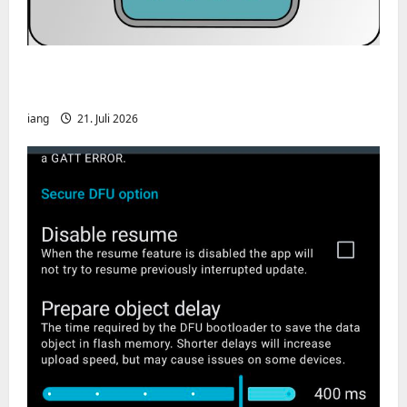
CHIRP-Unterstützung für den Yaesu FT-
991A
iang
21. Juli 2026