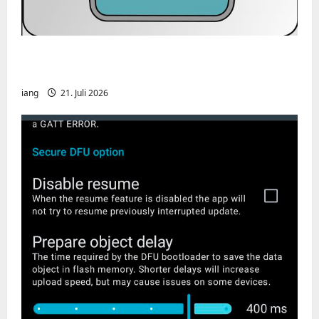
CHIRP-Unterstützung für den Yaesu FT-
991A
iang
21. Juli 2026