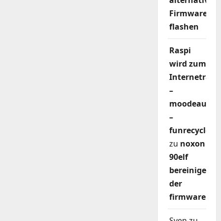
alternativer
Firmware
flashen
Raspi
wird zum
Internetradi
–
moodeaudio
–
funrecycler
zu
noxon
90elf
bereinigen
der
firmware
Sven
zu