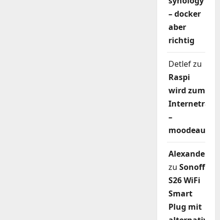
synology
– docker
aber
richtig
Detlef
zu
Raspi
wird zum
Internetradi
–
moodeaudio
Alexander
zu
Sonoff
S26 WiFi
Smart
Plug mit