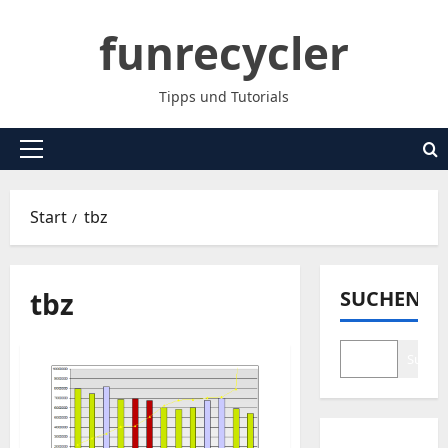
Zum
funrecycler
Inhalt
springen
Tipps und Tutorials
Primäres
Menü
Start
tbz
tbz
SUCHEN
Suche