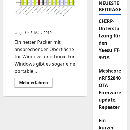
NEUESTE
BEITRÄGE
CHIRP-
peazip unter ubuntu
Unterstü
iang
5. März 2010
tzung für
Ein netter Packer mit
den
ansprechender Oberfläche
Yaesu FT-
für Windows und Linux. Für
991A
Windows gibt es sogar eine
Meshcore
portable...
nRF52840
Mehr
Mehr erfahren
OTA
Informationen
über
Firmware
peazip
unter
update.
ubuntu
Repeater
Ein
kurzer