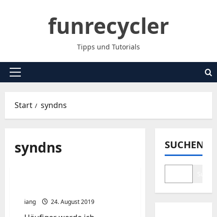
Zum
funrecycler
Inhalt
springen
Tipps und Tutorials
Primäres
Menü
Start
syndns
syndns
SUCHEN
Suche
Duck DNS – Synology
iang
24. August 2019