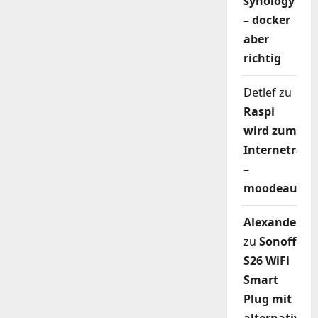
synology
– docker
aber
richtig
Detlef
zu
Raspi
wird zum
Internetradi
–
moodeaudio
Alexander
zu
Sonoff
S26 WiFi
Smart
Plug mit