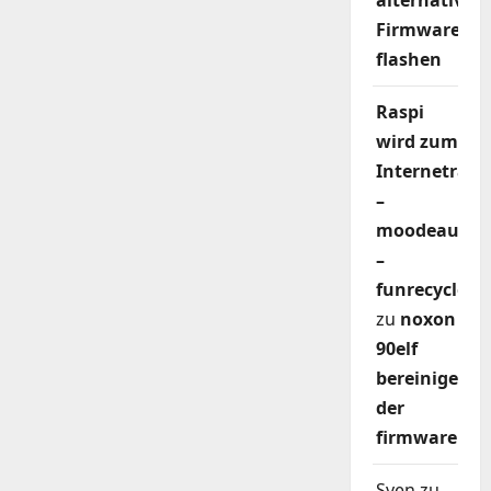
alternativer
Firmware
flashen
Raspi
wird zum
Internetradi
–
moodeaudio
–
funrecycler
zu
noxon
90elf
bereinigen
der
firmware
Sven
zu