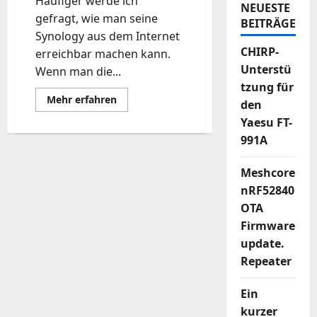
Häufiger werde ich
NEUESTE
gefragt, wie man seine
BEITRÄGE
Synology aus dem Internet
CHIRP-
erreichbar machen kann.
Unterstü
Wenn man die...
tzung für
Mehr
Mehr erfahren
den
Informationen
über
Yaesu FT-
Duck
DNS
991A
–
Synology
Meshcore
nRF52840
OTA
Firmware
update.
Repeater
Ein
kurzer