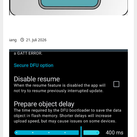
CHIRP-Unterstützung für den Yaesu FT-
991A
iang
21. Juli 2026