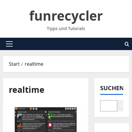
Zum
funrecycler
Inhalt
springen
Tipps und Tutorials
Primäres
Menü
Start
realtime
realtime
SUCHEN
Suche