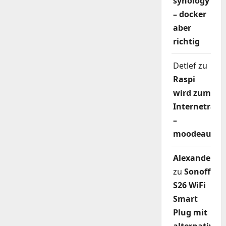
synology
– docker
aber
richtig
Detlef
zu
Raspi
wird zum
Internetradi
–
moodeaudio
Alexander
zu
Sonoff
S26 WiFi
Smart
Plug mit