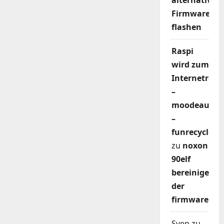
alternativer
Firmware
flashen
Raspi
wird zum
Internetradi
–
moodeaudio
–
funrecycler
zu
noxon
90elf
bereinigen
der
firmware
Sven
zu