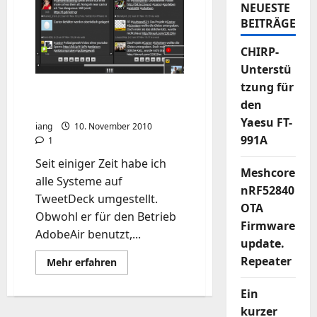
NEUESTE
BEITRÄGE
CHIRP-
Unterstü
tzung für
TweetDeck mit realtime-
den
Aktualisierung
Yaesu FT-
iang
10. November 2010
991A
1
Seit einiger Zeit habe ich
Meshcore
alle Systeme auf
nRF52840
TweetDeck umgestellt.
OTA
Obwohl er für den Betrieb
Firmware
AdobeAir benutzt,...
update.
Repeater
Mehr
Mehr erfahren
Informationen
über
TweetDeck
Ein
mit
kurzer
realtime-