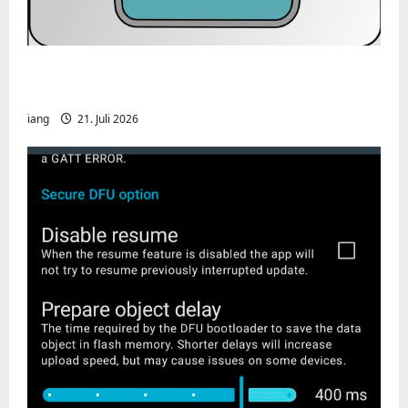
CHIRP-Unterstützung für den Yaesu FT-
991A
iang
21. Juli 2026