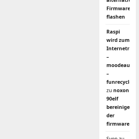
alternativer
Firmware
flashen
Raspi
wird zum
Internetradi
–
moodeaudio
–
funrecycler
zu
noxon
90elf
bereinigen
der
firmware
Sven
zu