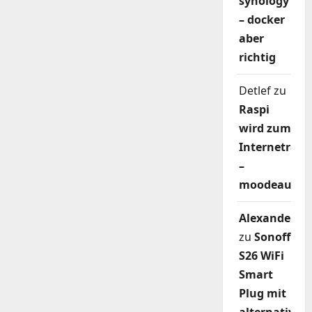
synology
– docker
aber
richtig
Detlef
zu
Raspi
wird zum
Internetradi
–
moodeaudio
Alexander
zu
Sonoff
S26 WiFi
Smart
Plug mit