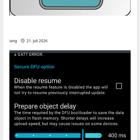
CHIRP-Unterstützung für den Yaesu FT-
991A
iang
21. Juli 2026