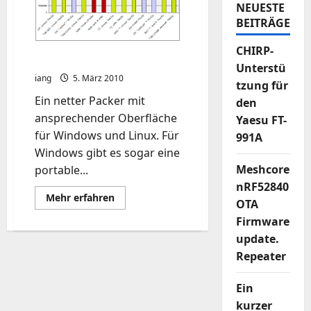
NEUESTE
BEITRÄGE
CHIRP-
peazip unter ubuntu
Unterstü
iang
5. März 2010
tzung für
Ein netter Packer mit
den
ansprechender Oberfläche
Yaesu FT-
für Windows und Linux. Für
991A
Windows gibt es sogar eine
Meshcore
portable...
nRF52840
Mehr
Mehr erfahren
OTA
Informationen
über
Firmware
peazip
unter
update.
ubuntu
Repeater
Ein
kurzer