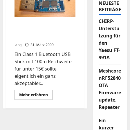
NEUESTE
BEITRÄGE
CHIRP-
+++ USB Bluetooth Stick
Unterstü
Mogelpackung entlarvt !
tzung für
+++
den
iang
31. März 2009
Yaesu FT-
Ein Class 1 Bluetooth USB
991A
Stick mit 100m Reichweite
für unter 15€ sollte
Meshcore
eigentlich ein ganz
nRF52840
akzeptabler...
OTA
Firmware
Mehr
Mehr erfahren
Informationen
update.
über
Repeater
+++
USB
Bluetooth
Stick
Ein
Mogelpackung
entlarvt
kurzer