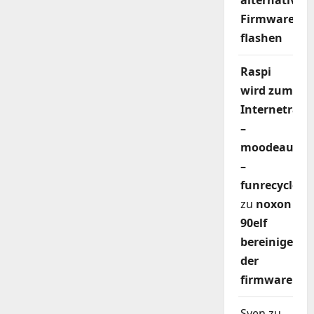
alternativer
Firmware
flashen
Raspi
wird zum
Internetradi
–
moodeaudio
–
funrecycler
zu
noxon
90elf
bereinigen
der
firmware
Sven
zu