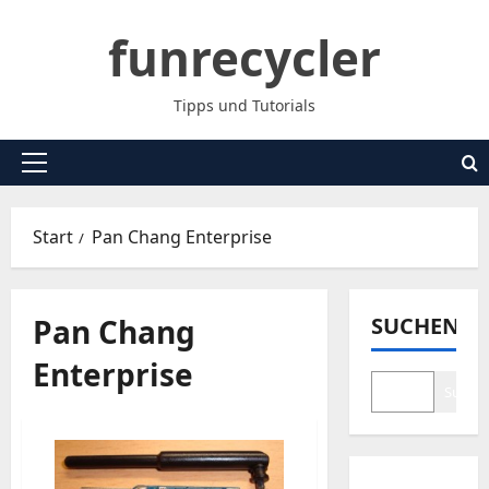
Zum
funrecycler
Inhalt
springen
Tipps und Tutorials
Primäres
Menü
Start
Pan Chang Enterprise
Pan Chang
SUCHEN
Enterprise
Suche