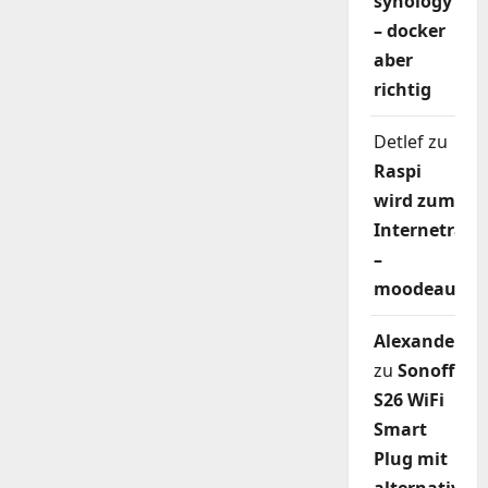
synology
– docker
aber
richtig
Detlef
zu
Raspi
wird zum
Internetradi
–
moodeaudio
Alexander
zu
Sonoff
S26 WiFi
Smart
Plug mit