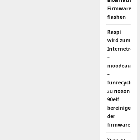
alternativer
Firmware
flashen
Raspi
wird zum
Internetradi
–
moodeaudio
–
funrecycler
zu
noxon
90elf
bereinigen
der
firmware
Sven
zu