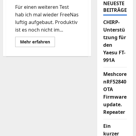
NEUESTE
Für einen weiteren Test
BEITRÄGE
hab ich mal wieder FreeNas
luftig aufgebaut. Produktiv
CHIRP-
ist es noch nicht im...
Unterstü
tzung für
Mehr
Mehr erfahren
den
Informationen
über
Yaesu FT-
FreeNas
9.x.x
991A
-
>
kleine
Meshcore
Starthilfe.
nRF52840
OTA
Firmware
update.
Repeater
Ein
kurzer