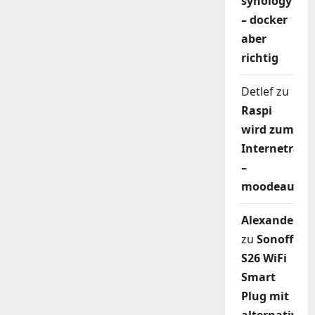
synology
– docker
aber
richtig
Detlef
zu
Raspi
wird zum
Internetradi
–
moodeaudio
Alexander
zu
Sonoff
S26 WiFi
Smart
Plug mit