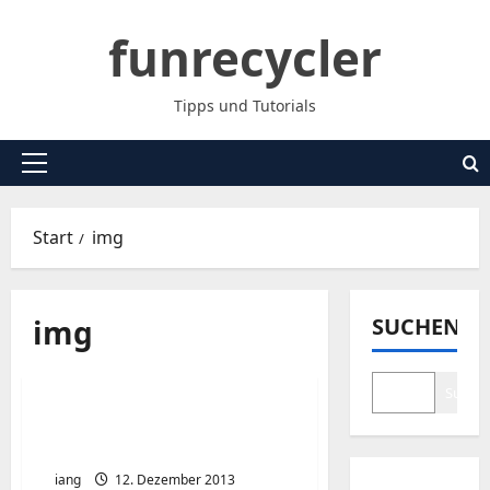
Zum
funrecycler
Inhalt
springen
Tipps und Tutorials
Primäres
Menü
Start
img
img
SUCHEN
Suche
FreeNas 9.x.x -> kleine
Starthilfe.
iang
12. Dezember 2013