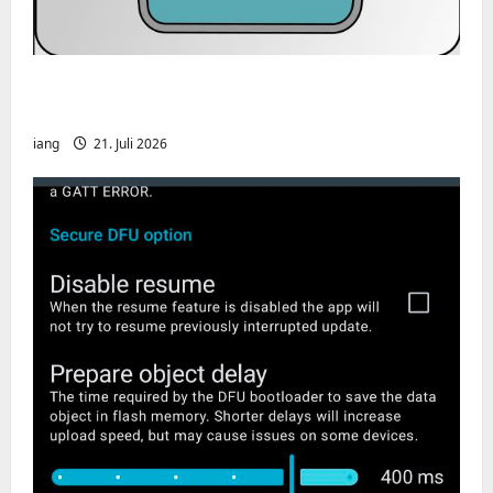
CHIRP-Unterstützung für den Yaesu FT-
991A
iang
21. Juli 2026